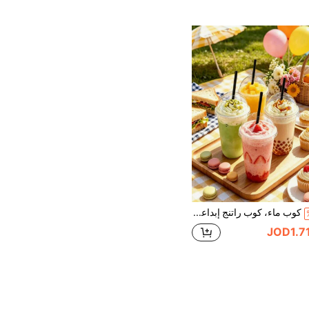
كوب ماء، كوب راتنج إبداعي، كوب مشروبات صيفية، كوب قهوة. هدية للرجال، هدية عيد الأب
JOD1.7