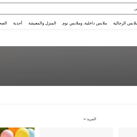
ن
Use up and down arrow keys to البحث الأخير and البحث والعثور. Press Enter to select.
لابس الرجالية
ملابس داخلية، وملابس نوم
المنزل والمعيشة
أحذية
الصح
المزيد