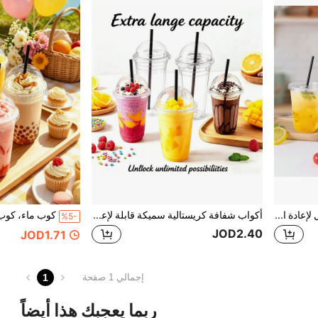
كوب شفاف سميك معزول، قابل لإعادة الاستخدام، متين، مناسب لجولات المدينة الليلية، حفلات الكوكتيل في الفناء الخلفي، حفلات الزفاف، حفلات العزوبية، تجمعات أعياد الميلاد، حفلات العطلات في الحديقة والمزيد
أكواب شفافة كريستالية سميكة قابلة لإعادة الاستخدام، مقاومة للتشقق ومتينة، مناسبة لرحلات الشاطئ، حفلات الغداء للعروس، عشاء الذكرى السنوية، حفلات استقبال المولود، التجمعات العائلية الخارجية والمزيد
%5-
JOD2.40
JOD1.71
1
إجمالي 1 صفحة
ربما يعجبك هذا أيضاً