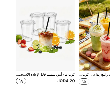
كوب ماء، كوب راتنج إبداعي، كوب مشروبات صيفية، كوب قهوة. هدية للرجال، هدية عيد الأب
كوب ماء أنيق سميك قابل لإعادة الاستخدام، مناسب لحفلات التخرج والعشاء الرسمي والحفلات الراقية والمناسبات الأخرى
JOD4.20