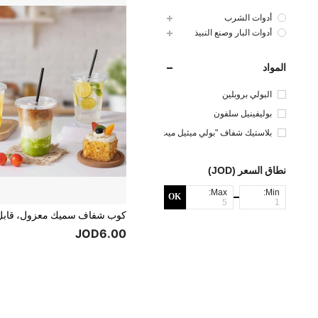
أدوات الشرب
أدوات البار وصنع النبيذ
المواد
البولي بروبلين
بوليفينيل سلفون
بلاستيك شفاف "بولي ميثيل ميث
اكريلات "
نطاق السعر (JOD)
Max:
Min:
OK
JOD6.00