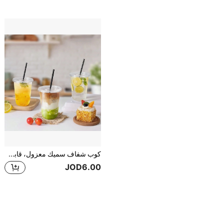
كوب شفاف سميك معزول، قابل لإعادة الاستخدام، متين، مناسب لجولات المدينة الليلية، حفلات الكوكتيل في الفناء الخلفي، حفلات الزفاف، حفلات العزوبية، تجمعات أعياد الميلاد، حفلات العطلات في الحديقة والمزيد
JOD6.00