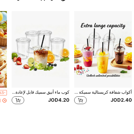
أكواب شفافة كريستالية سميكة قابلة لإعادة الاستخدام، مقاومة للتشقق ومتينة، مناسبة لرحلات الشاطئ، حفلات الغداء للعروس، عشاء الذكرى السنوية، حفلات استقبال المولود، التجمعات العائلية الخارجية والمزيد
كوب ماء أنيق سميك قابل لإعادة الاستخدام، مناسب لحفلات التخرج والعشاء الرسمي والحفلات الراقية والمناسبات الأخرى
%5-
JOD4.20
JOD2.40
1