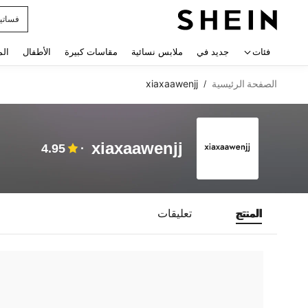
فساتي
 navigate search
فئات
جديد في
ملابس نسائية
مقاسات كبيرة
الأطفال
الم
الصفحة الرئيسية
xiaxaawenjj
/
xiaxaawenjj
4.95
المنتج
تعليقات