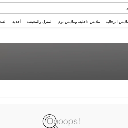
ن
Use up and down arrow keys to البحث الأخير and البحث والعثور. Press Enter to select.
لابس الرجالية
ملابس داخلية، وملابس نوم
المنزل والمعيشة
أحذية
الصح