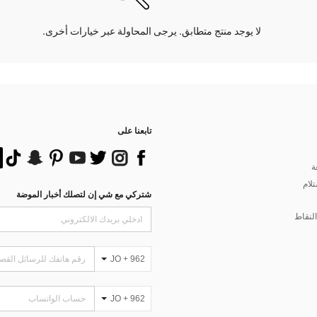
لا يوجد منتج متطابق. يرجى المحاولة عبر خيارات أخرى.
تابعنا على
ة
تلام
شتركي مع شي إن لتصلك أخبار الموضة
لنقاط
JO + 962
JO + 962