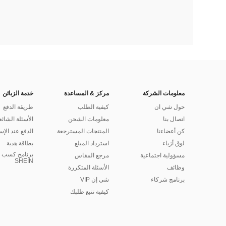
معلومات الشركة
مركز & المساعدة
خدمة الزبائن
حول شي ان
كيفية الطلب
طريقة الدفع
اتصال بنا
معلومات الشحن
الأسئلة الشائع
كن أعضاءنا
المنتجات المسترجعة
الدفع عند الإس
لوق أزياء
استرداد المبلغ
بطاقة هدية
برنامج كسب ا
مسؤولية اجتماعية
مرجع المقاس
SHEIN
وظائف
الأسئلة المتكررة
برنامج شركاء
شي إن VIP
كيفية تتبع طلبك