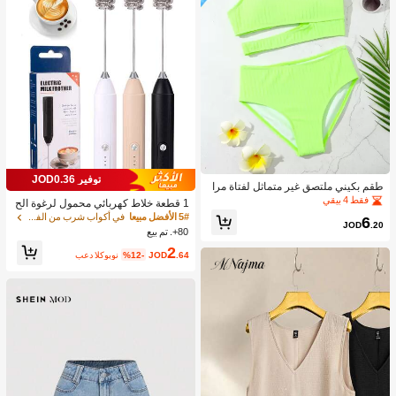
توفير JOD0.36
طقم بكيني ملتصق غير متماثل لفتاة مرا
هقة شاطئ صيفي
فقط 4 بيقي
1 قطعة خلاط كهربائي محمول لرغوة الح
ليب، رغاية الحليب القابلة للشحن - شحن
5# الأفضل مبيعا
في أكواب شرب من الفولاذ المقاوم للصدأ جهاز رغوة ال
6
JOD
.20
USB، 3 سرعات، خلاط حليب كهربائي ص
80+. تم بيع
غير، مناسب للقهوة/اللاتيه/الكابتشينو/الش
2
وكولاتة الساخنة/البيض
.64
JOD
%12-
بعد الكوبون