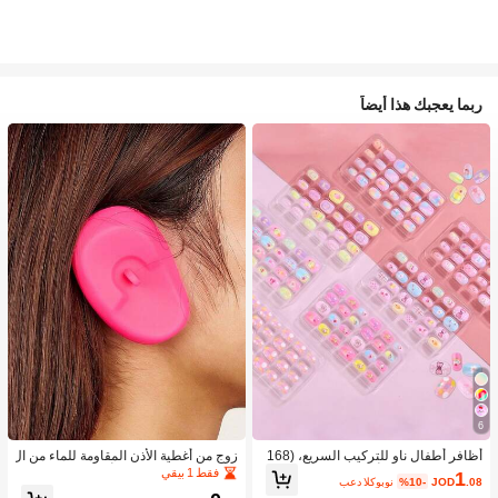
ربما يعجبك هذا أيضاً
6
أظافر أطفال ناو للتركيب السريع، (168
زوج من أغطية الأذن المقاومة للماء من ال
قطعة و 24 قطعة) أظافر صناعية مسبقة
سيليكون لصبغ الشعر، أداة تصفيف الشع
فقط 1 بيقي
1
.08
JOD
%10-
بعد الكوبون
اللصق للأطفال، مجموعة أظافر صناعية
ر في صالون الحلاقة