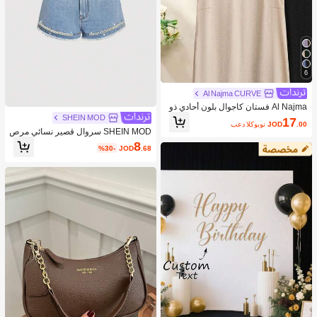
6
Al Najma CURVE
Al Najma فستان كاجوال بلون أحادي ذو
ياقة على شكل حرف V لحجم كبير للنسا
SHEIN MOD
17
.00
JOD
بعد الكوبون
ء
SHEIN MOD سروال قصير نسائي مرص
ع بالراين والخرز الزجاجي وباللون الجينز
8
%30-
JOD
.68