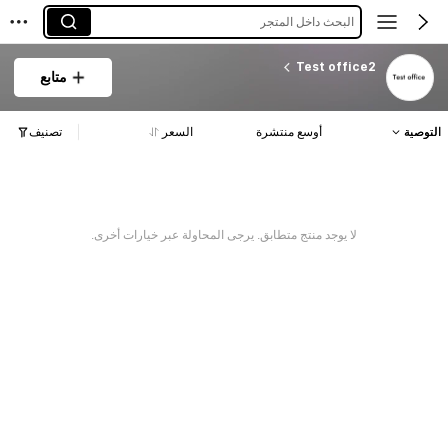
البحث داخل المتجر
Test office2
متابع
التوصية
أوسع منتشرة
السعر
تصنيف
لا يوجد منتج متطابق. يرجى المحاولة عبر خيارات أخرى.