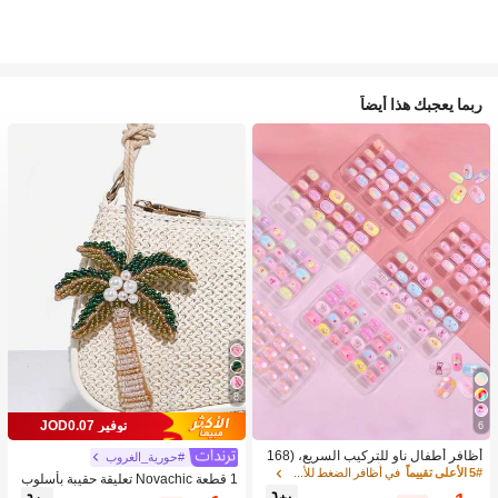
ربما يعجبك هذا أيضاً
8
توفير JOD0.07
6
أظافر أطفال ناو للتركيب السريع، (168
#حورية_الغروب
قطعة و 24 قطعة) أظافر صناعية مسبقة
5# الأعلى تقييماً
في أظافر الضغط للأطفال
1 قطعة Novachic تعليقة حقيبة بأسلوب
اللصق للأطفال، مجموعة أظافر صناعية
العطلات مزينة بالخرز على شكل نجمة الب