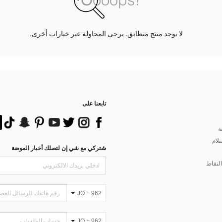
لا يوجد منتج متطابق. يرجى المحاولة عبر خيارات أخرى.
تابعنا على
ة
تلام
شتركي مع شي إن لتصلك أخبار الموضة
لنقاط
JO + 962
JO + 962