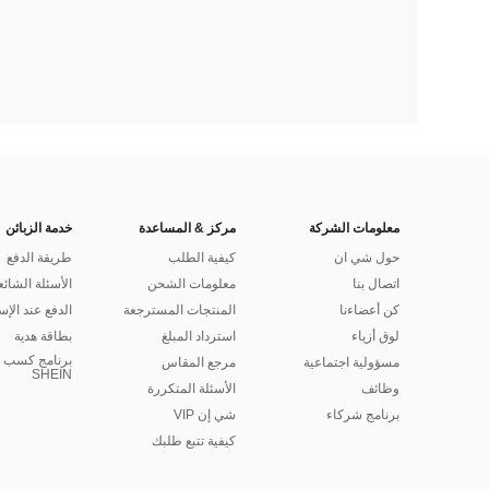
معلومات الشركة
مركز & المساعدة
خدمة الزبائن
حول شي ان
كيفية الطلب
طريقة الدفع
اتصال بنا
معلومات الشحن
الأسئلة الشائع
كن أعضاءنا
المنتجات المسترجعة
الدفع عند الإس
لوق أزياء
استرداد المبلغ
بطاقة هدية
برنامج كسب ا
مسؤولية اجتماعية
مرجع المقاس
SHEIN
وظائف
الأسئلة المتكررة
برنامج شركاء
شي إن VIP
كيفية تتبع طلبك