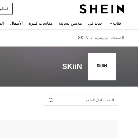
فساتي
 navigate search
فئات
جديد في
ملابس نسائية
مقاسات كبيرة
الأطفال
الم
الصفحة الرئيسية
SKiiN
/
SKiiN