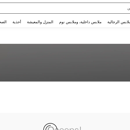
ن
Use up and down arrow keys to البحث الأخير and البحث والعثور. Press Enter to select.
لابس الرجالية
ملابس داخلية، وملابس نوم
المنزل والمعيشة
أحذية
الصح