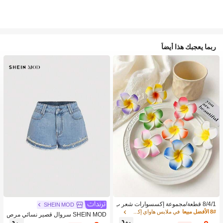
ربما يعجبك هذا أيضاً
8/4/1 قطعة/مجموعة إكسسوارات شعر ب
SHEIN MOD
نقشة زهور استوائية، مشابك شعر بلومير
8# الأفضل مبيعا
في ملابس هاواي إكسسوارات
SHEIN MOD سروال قصير نسائي مرص
يا ملونة، مناسبة لعطلات الشاطئ والتص
ع بالراين والخرز الزجاجي وباللون الجينز