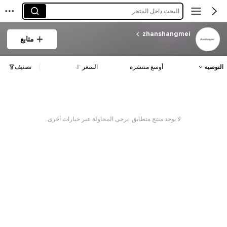
البحث داخل المتجر
zhanshangmei
متابع
التوصية
أوسع منتشرة
السعر
تصنيف
لا يوجد منتج متطابق. يرجى المحاولة عبر خيارات أخرى.