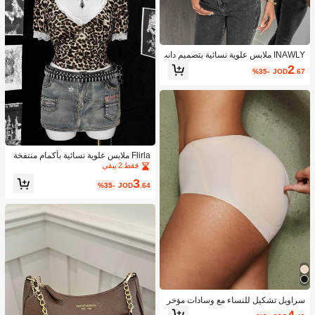
INAWLY ملابس علوية نسائية بتصميم دانت
يل غير متماثل
2
%35-
JOD
.67
Flirla ملابس علوية نسائية بأكمام منتفخة
قصيرة ذات طبعة جلد النمر مع تفاصيل ال
فقط 2 بيقي
كشكشة والدانتيل الفاخر
3
%35-
JOD
.64
سراويل تشكيل للنساء مع وسادات مؤخر
ة قابلة للإزالة، تصميم خالي من الحواف ل
4