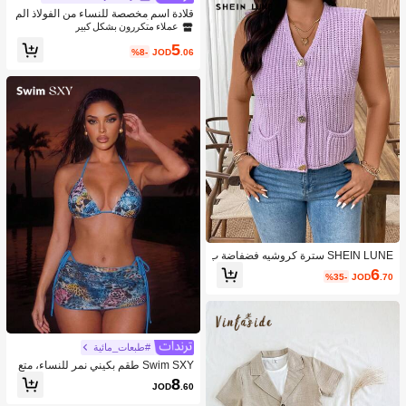
قلادة اسم مخصصة للنساء من الفولاذ الم
قاوم للصدأ بتصميم سلسلة فيجارو مقاوم
عملاء متكررون بشكل كبير
ة للماء للزفاف وعيد الميلاد والذكرى الس
5
نوية والتخرج وموضة الربيع
%8-
JOD
.06
SHEIN LUNE سترة كروشيه فضفاضة ب
حجم كبير للنساء بلونها الأحادي مع جيبين
6
%35-
JOD
.70
للاستخدام الصيفي
#طبعات_مائية
Swim SXY طقم بكيني نمر للنساء، متع
دد القطع، للعطلات، كاجوال، حمام السبا
8
JOD
.60
حة، الشاطئ، تشمس، بدلة سباحة جذابة