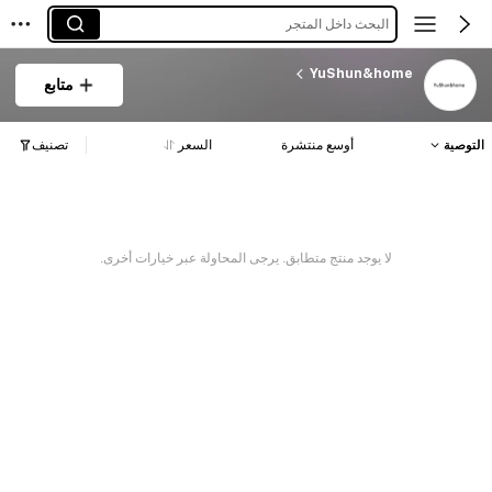
البحث داخل المتجر
YuShun&home
متابع
التوصية
أوسع منتشرة
السعر
تصنيف
لا يوجد منتج متطابق. يرجى المحاولة عبر خيارات أخرى.