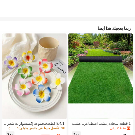
ربما يعجبك هذا أيضاً
1 قطعة سجادة عشب اصطناعي، عشب
8/4/1 قطعة/مجموعة إكسسوارات شعر ب
مزيف للحديقة، أرضية خارجية لملعب كرة
نقشة زهور استوائية، مشابك شعر بلومير
فقط 2 بيقي
9# الأفضل مبيعا
في ملابس هاواي إكسسوارات
القدم، مضمار الجري، السياج
يا ملونة، مناسبة لعطلات الشاطئ والتص