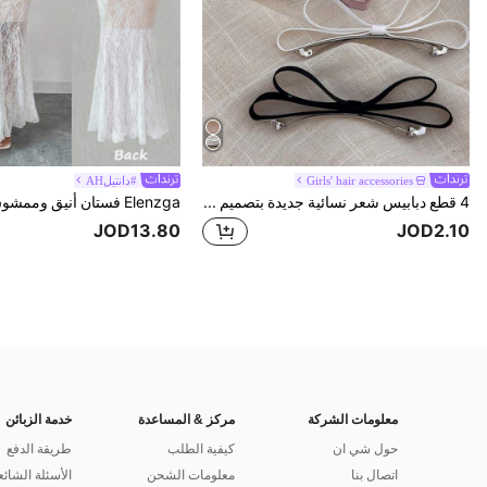
Girls' hair accessories
#دانتيلAH
4 قطع دبابيس شعر نسائية جديدة بتصميم بسيط بشكل فراشة، مشابك شعر ربيعية، إكسسوارات شعر، مشابك شعر، مشابك شعر، ملابس شتوية للنساء، فيونكات، جميلة، أنيقة، إكسسوارات رأس
JOD13.80
JOD2.10
معلومات الشركة
مركز & المساعدة
خدمة الزبائن
حول شي ان
كيفية الطلب
طريقة الدفع
اتصال بنا
معلومات الشحن
الأسئلة الشائع