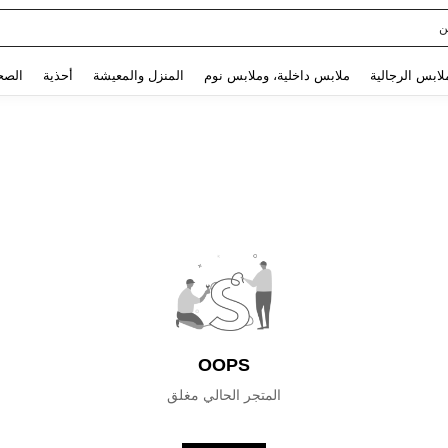
ن
Use up and down arrow keys to البحث الأخير and البحث والعثور. Press Enter to select.
لابس الرجالية
ملابس داخلية، وملابس نوم
المنزل والمعيشة
أحذية
الصح
OOPS
المتجر الحالي مغلق