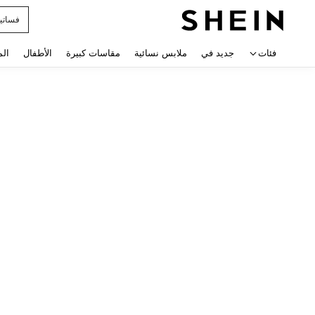
فساتي
 navigate search
فئات
جديد في
ملابس نسائية
مقاسات كبيرة
الأطفال
الم