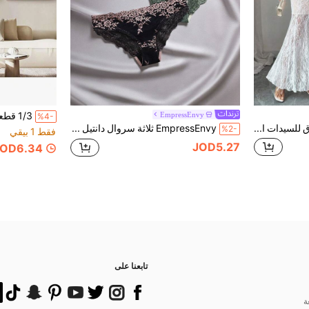
EmpressEnvy
%4-
Elenzga فستان أنيق وممشوق للسيدات الشابات، قماش محبوك بتصميم كتف مائل وفتحات دانتيل، مناسب للاستخدام اليومي والعطلات، باللون الأبيض
EmpressEnvy ثلاثة سروال دانتيل نسائي بنمط الأزهار
%2-
فقط 1 بيقي
JOD5.27
JOD6.34
تابعنا على
ة