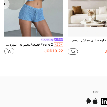
1/3 قطعة لوحة على قماش ، رسم حديث يصور إلابي لحد الكلب وحشائش المستنقعات والأوراق الجافة والزهور، ملصقات ديكور المنزل وغرفة المعيشة والنوم والمكتب والمدرسة والخلفية لغرفة النوم، لوحة فنية، هدايا مرحة بدون إطار/مع إطار
Firerie
Firerie 2 قطعة/مجموعة ، بلوزة موشحة بالخرز ذات تصميم مفرغ ومجموعة شورت مفرغة مُحبكة للنساء
%30-
JOD10.22
APP