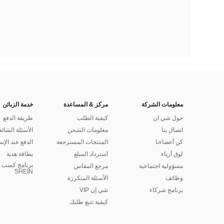
معلومات الشركة
مركز & المساعدة
خدمة الزبائن
حول شي ان
كيفية الطلب
طريقة الدفع
اتصال بنا
معلومات الشحن
الأسئلة الشائع
كن أعضاءنا
المنتجات المسترجعة
الدفع عند الإس
لوق أزياء
استرداد المبلغ
بطاقة هدية
برنامج كسب ا
مسؤولية اجتماعية
مرجع المقاس
SHEIN
وظائف
الأسئلة المتكررة
برنامج شركاء
شي إن VIP
كيفية تتبع طلبك