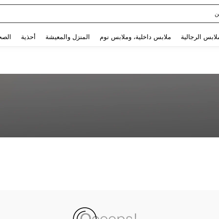
ن
Use up and down arrow keys to البحث الأخير and البحث والعثور. Press Enter to select.
لابس الرجالية
ملابس داخلية، وملابس نوم
المنزل والمعيشة
أحذية
الصح