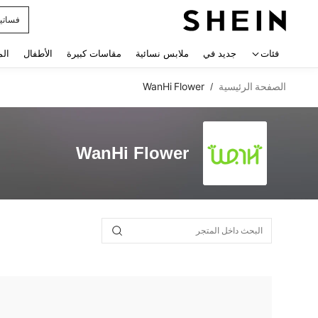
فساتي
 navigate search
فئات
جديد في
ملابس نسائية
مقاسات كبيرة
الأطفال
الم
الصفحة الرئيسية
WanHi Flower
/
WanHi Flower