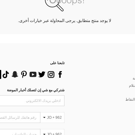
لا يوجد منتج متطابق. يرجى المحاولة عبر خيارات أخرى.
تابعنا على
ة
تلام
شتركي مع شي إن لتصلك أخبار الموضة
لنقاط
JO + 962
JO + 962