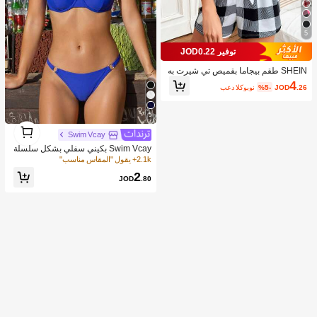
5
توفير JOD0.22
SHEIN طقم بيجاما بقميص تي شيرت به
جيب ذو طبعة الشوريس ذي الشكل الشع
4
.26
JOD
%5-
بعد الكوبون
بي البوفالو
5
1
1
Swim Vcay
Swim Vcay بكيني سفلي بشكل سلسلة
حلقات شاطئية صيفية، ملابس سباحة للع
2.1k+ يقول "المقاس مناسب"
طلات
2
JOD
.80