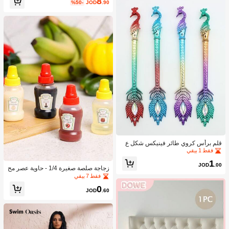
8
%50-
JOD
.90
قلم برأس كروي طائر فينيكس شكل ع
شوائي قطعة واحدة
فقط 1 بيقي
1
JOD
.00
زجاجة صلصة صغيرة 1/4 - حاوية عصر مح
مولة للتوابل لصلصة الطماطم والزيت و
فقط 7 بيقي
صلصة الصويا والعسل - بلاستيك، مثالية ل
0
غداء المكتب، حاوية بلاستيكية محمولة، أد
JOD
.60
وات مطبخ للنزهات المكتبية