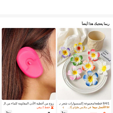
ربما يعجبك هذا أيضاً
8/4/1 قطعة/مجموعة إكسسوارات شعر ب
زوج من أغطية الأذن المقاومة للماء من ال
نقشة زهور استوائية، مشابك شعر بلومير
سيليكون لصبغ الشعر، أداة تصفيف الشع
فقط 2 بيقي
9# الأفضل مبيعا
في ملابس هاواي إكسسوارات
يا ملونة، مناسبة لعطلات الشاطئ والتص
ر في صالون الحلاقة