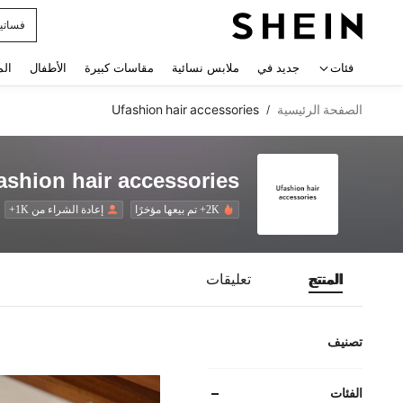
فساتي
 navigate search
فئات
جديد في
ملابس نسائية
مقاسات كبيرة
الأطفال
الم
الصفحة الرئيسية
Ufashion hair accessories
/
ashion hair accessories
2K+ تم بيعها مؤخرًا
إعادة الشراء من 1K+
المنتج
تعليقات
تصنيف
الفئات