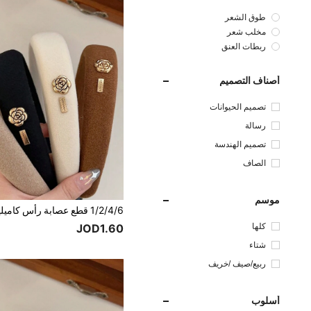
طوق الشعر
مخلب شعر
ربطات العنق
أصناف التصميم
تصميم الحيوانات
رسالة
تصميم الهندسة
الصاف
موسم
كلها
JOD1.60
شتاء
ربيع/صيف /خريف
أسلوب