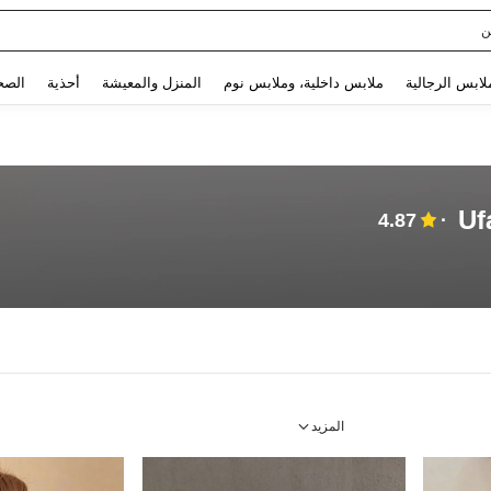
ن
Use up and down arrow keys to البحث الأخير and البحث والعثور. Press Enter to select.
لابس الرجالية
ملابس داخلية، وملابس نوم
المنزل والمعيشة
أحذية
الصح
Uf
4.87
المزيد