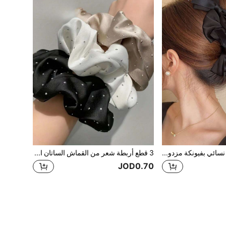
1 قطعة مشبك شعر نسائي بفيونكة مزدوجة الجانب، دبوس شعر أنيق عتيق عالي الجودة مناسب للارتداء اليومي
3 قطع أربطة شعر من القماش الساتان المرصعة بالراين للنساء، أنيقة وراقية، مرنة للغاية ولا تضر بالشعر، إكسسوارات ديكور شعر مناسبة للكعكات والاستخدام اليومي، أربطة شعر مطاطية لتسريحات الذيل والرأس، إكسسوارات شعر منزلية جميلة
JOD0.70