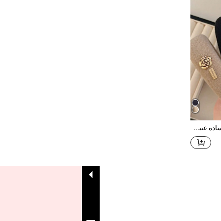
3 قطع شريط رأس كاميليا لون سادة عتيق للنساء، شريط شعر إسفنجي فرنسي بتاج مرتفع، متعدد الاستخدامات للخروج وغسل الوجه، اكسسوارات شعر (ملصق عشوائي) اكسسوارات الرأس، شريط الشعر، صيف، عطلة، سفر، مهرجان، عيد ميلاد
1
إجمالي 1 صفحة