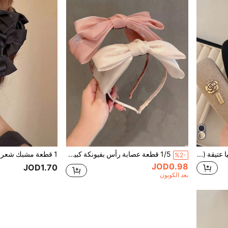
1/2/4/6 قطع عصابة رأس كاميليا عتيقة (ملصق عشوائي) للنساء، طوق شعر فرنسي من الإسفنج ذو تاج عالي، إكسسوارات الشعر
1/5 قطعة عصابة رأس بفيونكة كبيرة مزدوجة الطبقات، إكسسوار شعر أنيق بأسلوب نسائي بلون موحد بسيط ومتعدد الاستخدامات للشارع والتجمعات والحفلات
%2-
JOD0.98
JOD1.70
بعد الكوبون