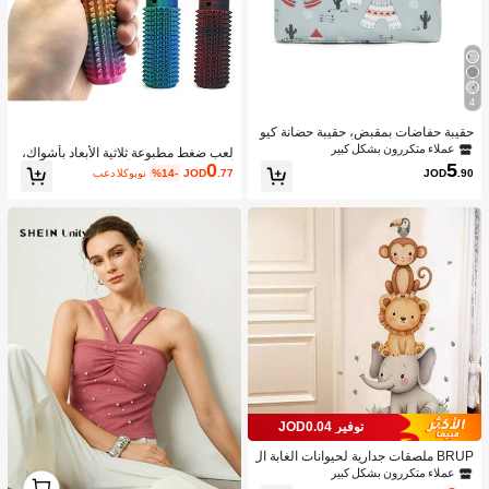
4
حقيبة حفاضات بمقبض، حقيبة حضانة كيو
ت صغيرة للمستشفى أو للسفر، حقيبة ك
عملاء متكررون بشكل كبير
لعب ضغط مطبوعة ثلاثية الأبعاد بأشواك،
تف للأم والأب متعددة الوظائف لتخزين ال
0
5
ألعاب إغاثة ضغط للأعمار 14+
.77
JOD
%14-
بعد الكوبون
JOD
.90
حفاضات والمناديل المبللة والألعاب، لاست
خدام خارجي
توفير JOD0.04
BRUP ملصقات جدارية لحيوانات الغابة ال
جميلة المائية - ملصقات لاصقة ذاتية اللص
عملاء متكررون بشكل كبير
1
ق من البولي فينيل كلوريد قابلة للإزالة -