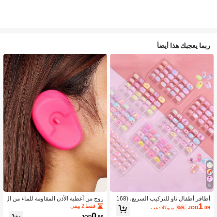
ربما يعجبك هذا أيضاً
6
أظافر أطفال ناو للتركيب السريع، (168
زوج من أغطية الأذن المقاومة للماء من ال
1
قطعة و 24 قطعة) أظافر صناعية مسبقة
سيليكون لصبغ الشعر، أداة تصفيف الشع
فقط 2 بيقي
.09
JOD
%9-
بعد الكوبون
اللصق للأطفال، مجموعة أظافر صناعية
ر في صالون الحلاقة
0
JOD
.90