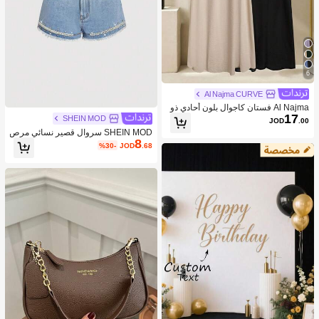
6
Al Najma CURVE
Al Najma فستان كاجوال بلون أحادي ذو
17
ياقة على شكل حرف V لحجم كبير للنسا
SHEIN MOD
JOD
.00
ء
SHEIN MOD سروال قصير نسائي مرص
8
ع بالراين والخرز الزجاجي وباللون الجينز
%30-
JOD
.68