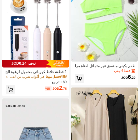
توفير JOD0.24
طقم بكيني ملتصق غير متماثل لفتاة مرا
هقة شاطئ صيفي
فقط 4 بيقي
1 قطعة خلاط كهربائي محمول لرغوة الح
6
ليب، رغاية الحليب القابلة للشحن - شحن
5# الأفضل مبيعا
في أكواب شرب من الفولاذ المقاوم للصدأ جهاز رغوة ال
JOD
.20
USB، 3 سرعات، خلاط حليب كهربائي ص
80+. تم بيع
غير، مناسب للقهوة/اللاتيه/الكابتشينو/الش
2
%8-
JOD
.76
وكولاتة الساخنة/البيض