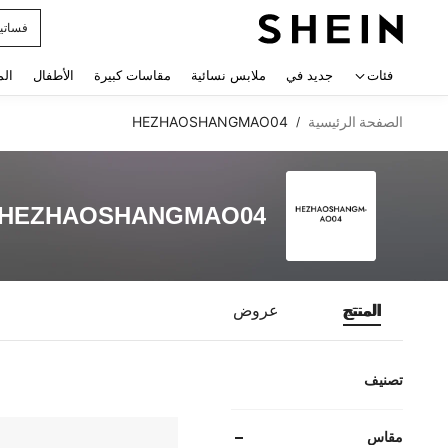
فساتي
 navigate search
فئات
جديد في
ملابس نسائية
مقاسات كبيرة
الأطفال
الم
الصفحة الرئيسية
HEZHAOSHANGMAO04
/
HEZHAOSHANGMAO04
المنتج
عروض
تصنيف
مقاس