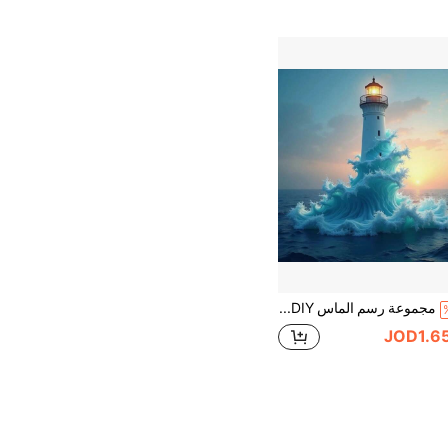
مجموعة رسم الماس 5D DIY - ماسات مستديرة كاملة الحفر، نمط المنارة، مجموعة حرفية أكريليك لديكور المنزل، هدية إبداعية بدون إطار مجموعة رسم الماس
JOD1.6