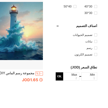
40*50
30*40
30*30
أصناف التصميم
تصميم الحيوانات
نباتات
رسم
تصميم الكرتون
نطاق السعر (JOD)
%3-
Max:
Min:
OK
JOD1.65