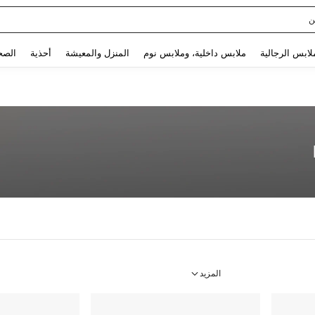
ن
Use up and down arrow keys to البحث الأخير and البحث والعثور. Press Enter to select.
لابس الرجالية
ملابس داخلية، وملابس نوم
المنزل والمعيشة
أحذية
الصح
المزيد