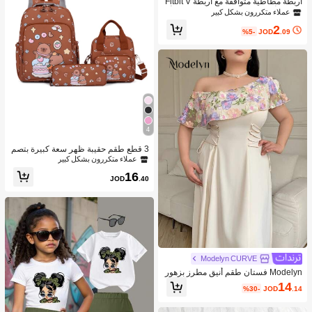
أربطة مطاطية متوافقة مع أربطة Fitbit V
ersa 2/أربطة Fitbit Versa 2 للسيدات/أرب
عملاء متكررون بشكل كبير
طة Fitbit Versa، مع إبزيم مغناطيسي، أر
2
بطة ساعة ذكية من نايلون ناعم ل- Fitbit
%5-
JOD
.09
Versa 2/Versa/Versa Lite/SE
4
3 قطع طقم حقيبة ظهر سعة كبيرة بتصم
يم كابيبارا الكرتوني الجميل، مناسبة للمد
عملاء متكررون بشكل كبير
رسة والتخرج ومناسبات متنوعة
16
JOD
.40
Modelyn CURVE
Modelyn فستان طقم أنيق مطرز بزهور
بخامة إضافية مع ياقة غير متماثلة الحجم
14
%30-
JOD
.14