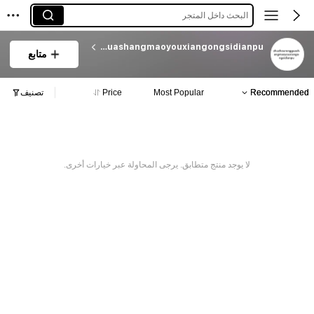
البحث داخل المتجر
zhuzhourongguashangmaoyouxiangongsidianpu
متابع
Recommended
Most Popular
Price
تصنيف
لا يوجد منتج متطابق. يرجى المحاولة عبر خيارات أخرى.