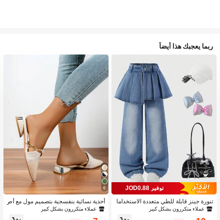
ربما يعجبك هذا أيضاً
توفير JOD0.88
6
تنورة جينز قابلة للطي متعددة الاستخداما
أحذية نسائية بنفسجية بتصميم مول مع أص
ت بتصميم قطعتين للبنات 1 قطعة
بع مدبب وكعب منخفض، أحذية من الجلد ا
عملاء متكررون بشكل كبير
عملاء متكررون بشكل كبير
لمدبوغ للحفلات الخارجية بتصميم أنيق وك