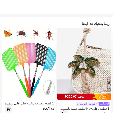
ربما يعجبك هذا أيضاً
8
توفير JOD0.07
1 قطعة مضرب ذباب داخلي قابل للتمديد
#حورية_الغروب
من الفولاذ المقاوم للصدأ، مقبض PVC م
1
1 قطعة Novachic تعليقة حقيبة بأسلوب
JOD
.30
ضاد للانزلاق، مضرب بعوض من البولي بر
العطلات مزينة بالخرز على شكل نجمة الب