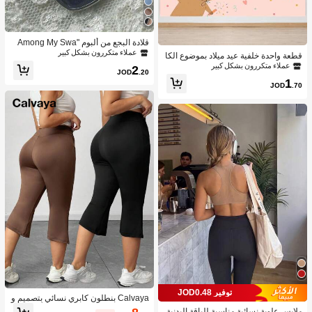
قلادة البجع من ألبوم "Among My Swa
n"، هدية لعشاق الموسيقى
عملاء متكررون بشكل كبير
قطعة واحدة خلفية عيد ميلاد بموضوع الكا
بيبارا الوردي، ملصق خلفية كرتونية كابيبار
عملاء متكررون بشكل كبير
2
JOD
.20
ا لحفلة عيد ميلاد الحيوانات، ديكورات معل
1
قة للاستخدام الداخلي والخارجي
JOD
.70
توفير JOD0.48
Calvaya بنطلون كابري نسائي بتصميم و
اسع مناسب لكبار الحجم، بلون أحادي وج
ملابس علوية نسائية مناسبة للياقة البدنية،