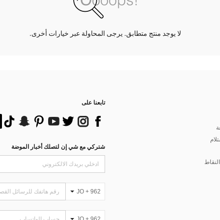
لا يوجد منتج متطابق. يرجى المحاولة عبر خيارات أخرى.
تابعنا على
ة
تلام
شتركي مع شي إن لتصلك أخبار الموضة
لنقاط
JO + 962
JO + 962