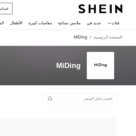
فساتي
 navigate search
فئات
جديد في
ملابس نسائية
مقاسات كبيرة
الأطفال
الم
الصفحة الرئيسية
MiDing
/
MiDing