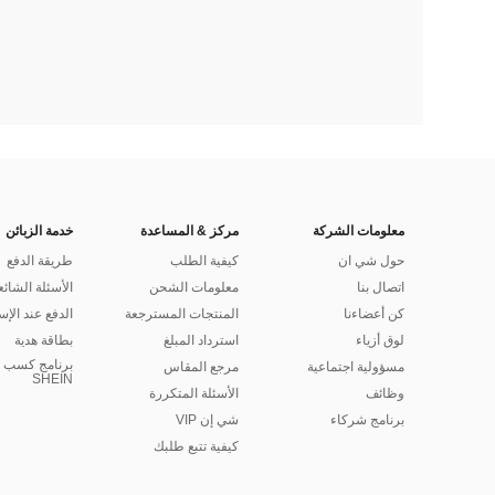
معلومات الشركة
مركز & المساعدة
خدمة الزبائن
حول شي ان
كيفية الطلب
طريقة الدفع
اتصال بنا
معلومات الشحن
الأسئلة الشائع
كن أعضاءنا
المنتجات المسترجعة
الدفع عند الإس
لوق أزياء
استرداد المبلغ
بطاقة هدية
برنامج كسب ا
مسؤولية اجتماعية
مرجع المقاس
SHEIN
وظائف
الأسئلة المتكررة
برنامج شركاء
شي إن VIP
كيفية تتبع طلبك