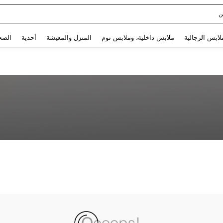
ن
Use up and down arrow keys to البحث الأخير and البحث والعثور. Press Enter to select.
لابس الرجالية
ملابس داخلية، وملابس نوم
المنزل والمعيشة
أحذية
الصح