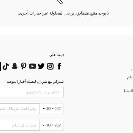
لا يوجد منتج متطابق. يرجى المحاولة عبر خيارات أخرى.
تابعنا على
ة
تلام
شتركي مع شي إن لتصلك أخبار الموضة
لنقاط
JO + 962
JO + 962