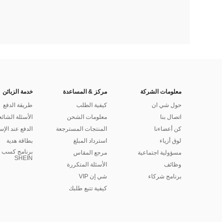
معلومات الشركة
مركز & المساعدة
خدمة الزبائن
حول شي ان
كيفية الطلب
طريقة الدفع
اتصال بنا
معلومات الشحن
الأسئلة الشائع
كن أعضاءنا
المنتجات المسترجعة
الدفع عند الإس
لوق أزياء
استرداد المبلغ
بطاقة هدية
برنامج كسب ا
مسؤولية اجتماعية
مرجع المقاس
SHEIN
وظائف
الأسئلة المتكررة
برنامج شركاء
شي إن VIP
كيفية تتبع طلبك