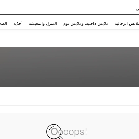
ن
Use up and down arrow keys to البحث الأخير and البحث والعثور. Press Enter to select.
لابس الرجالية
ملابس داخلية، وملابس نوم
المنزل والمعيشة
أحذية
الصح