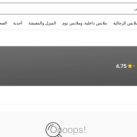
ن
Use up and down arrow keys to البحث الأخير and البحث والعثور. Press Enter to select.
لابس الرجالية
ملابس داخلية، وملابس نوم
المنزل والمعيشة
أحذية
الصح
4.75