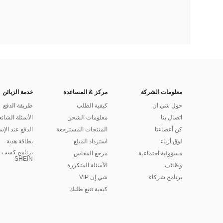
معلومات الشركة
مركز & المساعدة
خدمة الزبائن
حول شي ان
كيفية الطلب
طريقة الدفع
اتصال بنا
معلومات الشحن
الأسئلة الشائع
كن أعضاءنا
المنتجات المسترجعة
الدفع عند الإس
لوق أزياء
استرداد المبلغ
بطاقة هدية
برنامج كسب ا
مسؤولية اجتماعية
مرجع المقاس
SHEIN
وظائف
الأسئلة المتكررة
برنامج شركاء
شي إن VIP
كيفية تتبع طلبك