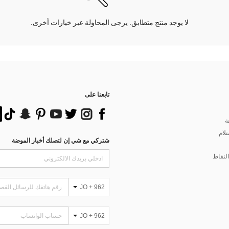
لا يوجد منتج متطابق. يرجى المحاولة عبر خيارات أخرى.
تابعنا على
ة
تلام
شتركي مع شي إن لتصلك أخبار الموضة
لنقاط
JO + 962
JO + 962