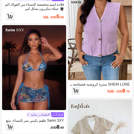
قلادة اسم مخصصة للنساء من الفولاذ الم
قاوم للصدأ بتصميم سلسلة فيجارو مقاوم
عملاء متكررون بشكل كبير
ة للماء للزفاف وعيد الميلاد والذكرى الس
5
نوية والتخرج وموضة الربيع
%8-
JOD
.06
SHEIN LUNE سترة كروشيه فضفاضة ب
حجم كبير للنساء بلونها الأحادي مع جيبين
6
%35-
JOD
.70
للاستخدام الصيفي
#طبعات_مائية
Swim SXY طقم بكيني نمر للنساء، متع
دد القطع، للعطلات، كاجوال، حمام السبا
8
JOD
.60
حة، الشاطئ، تشمس، بدلة سباحة جذابة