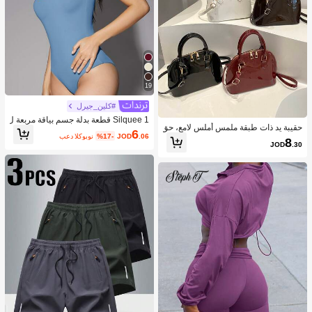
19
#كلين_جيرل
Silquee 1 قطعة بدلة جسم بياقة مربعة ل
حقيبة يد ذات طبقة ملمس أملس لامع، حق
ون سادة
6
.06
JOD
%17-
بعد الكوبون
يبة كروس بسيطة للنساء للتنقل اليومي
8
JOD
.30