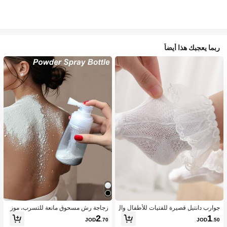
ربما يعجبك هذا أيضاً
جوارب دانتيل قصيرة للفتيات للأطفال وال
زجاجة رش مسحوق مانعة للتسرب، موز
رضع بنمط الأميرة اللطيفة، الخامة، مريح
ع مسحوق متعدد الاستخدامات، هزاز مس
2
1
JOD
.70
JOD
.50
ة ومتوفرة بتصميم دانتيل بأجنحة بيضاء و
حوق تالك منزلي محمول، حاوية قابلة لإعا