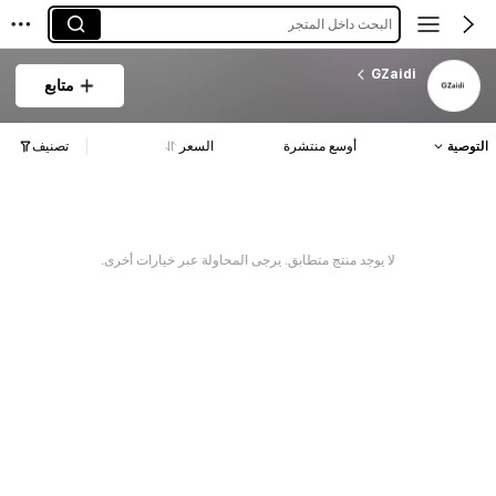
البحث داخل المتجر
GZaidi
متابع
التوصية
أوسع منتشرة
السعر
تصنيف
لا يوجد منتج متطابق. يرجى المحاولة عبر خيارات أخرى.