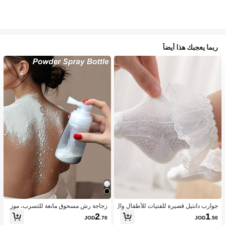
ربما يعجبك هذا أيضاً
جوارب دانتيل قصيرة للفتيات للأطفال وال
زجاجة رش مسحوق مانعة للتسرب، موز
رضع بنمط الأميرة اللطيفة، الخامة، مريح
ع مسحوق متعدد الاستخدامات، هزاز مس
2
1
JOD
.70
JOD
.50
ة ومتوفرة بتصميم دانتيل بأجنحة بيضاء و
حوق تالك منزلي محمول، حاوية قابلة لإعا