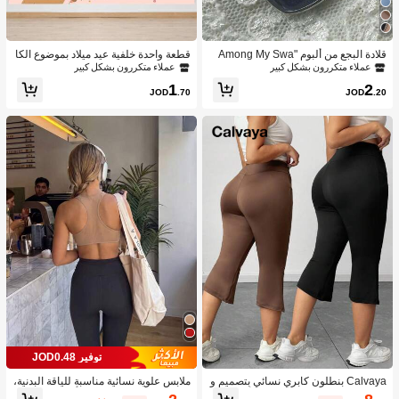
قلادة البجع من ألبوم "Among My Swa
قطعة واحدة خلفية عيد ميلاد بموضوع الكا
n"، هدية لعشاق الموسيقى
بيبارا الوردي، ملصق خلفية كرتونية كابيبار
عملاء متكررون بشكل كبير
عملاء متكررون بشكل كبير
ا لحفلة عيد ميلاد الحيوانات، ديكورات معل
1
2
قة للاستخدام الداخلي والخارجي
JOD
.70
JOD
.20
توفير JOD0.48
Calvaya بنطلون كابري نسائي بتصميم و
ملابس علوية نسائية مناسبة للياقة البدنية،
اسع مناسب لكبار الحجم، بلون أحادي وج
قصيرة ومطابقة للجسم، بأكمام شفافة ب