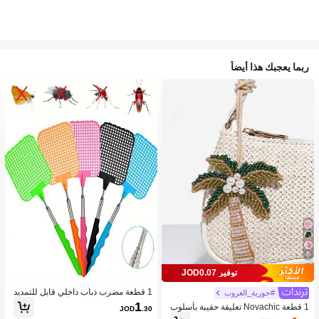
ربما يعجبك هذا أيضاً
8
توفير JOD0.07
1 قطعة مضرب ذباب داخلي قابل للتمديد
#حورية_الغروب
من الفولاذ المقاوم للصدأ، مقبض PVC م
1
1 قطعة Novachic تعليقة حقيبة بأسلوب
JOD
.30
ضاد للانزلاق، مضرب بعوض من البولي بر
العطلات مزينة بالخرز على شكل نجمة الب