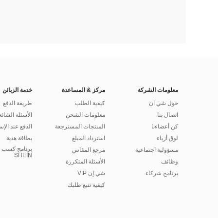
معلومات الشركة
مركز & المساعدة
خدمة الزبائن
حول شي ان
كيفية الطلب
طريقة الدفع
اتصال بنا
معلومات الشحن
الأسئلة الشائع
كن أعضاءنا
المنتجات المسترجعة
الدفع عند الإس
لوق أزياء
استرداد المبلغ
بطاقة هدية
برنامج كسب ا
مسؤولية اجتماعية
مرجع المقاس
SHEIN
وظائف
الأسئلة المتكررة
برنامج شركاء
شي إن VIP
كيفية تتبع طلبك