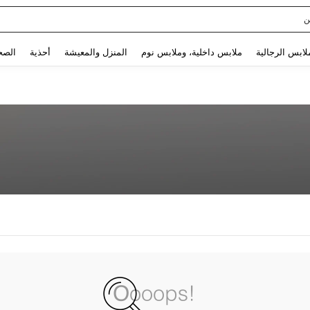
ن
Use up and down arrow keys to البحث الأخير and البحث والعثور. Press Enter to select.
لابس الرجالية
ملابس داخلية، وملابس نوم
المنزل والمعيشة
أحذية
الصح