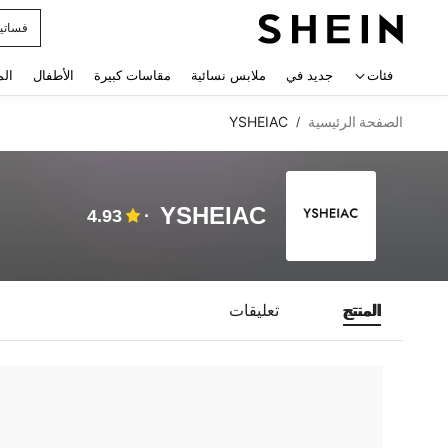
فساتي
 navigate search
فئات
جديد في
ملابس نسائية
مقاسات كبيرة
الأطفال
الم
الصفحة الرئيسية
YSHEIAC
/
YSHEIAC
4.93
المنتج
تعليقات