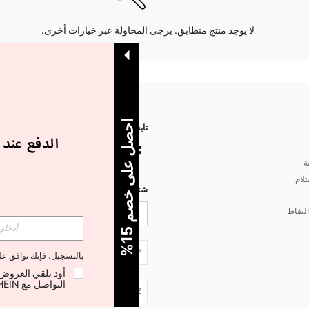
لا يوجد منتج متطابق. يرجى المحاولة عبر خيارات أخرى.
ا
%
تابعنا على
ة
تلام
شتركي مع شي إن لتصلك أخبار الموضة
لنقاط
5
ح
ص
ل
ع
ل
ى
خ
ص
م
1
JO + 962
بالتسجيل، فإنك توافق ع
التواصل مع SHEIN لإلغاء الاشتراك في أي وقت.
JO + 962