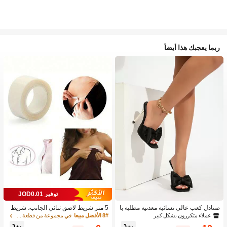
ربما يعجبك هذا أيضاً
توفير JOD0.01
صنادل كعب عالي نسائية معدنية مطلية با
5 متر شريط لاصق ثنائي الجانب، شريط
لكهرباء، صنادل كعب عالي ذات بريق وط
لاصق شفاف مقاوم للماء، شريط تثبيت ا
عملاء متكررون بشكل كبير
8# الأفضل مبيعا
في مجموعة من قطعة واحدة إكسسوارات حمالة الصدر النس
راز رجعي للحفلات الصيفية، صنادل كعب
لملابس بدون ظهر، شريط لاصق ثنائي ال