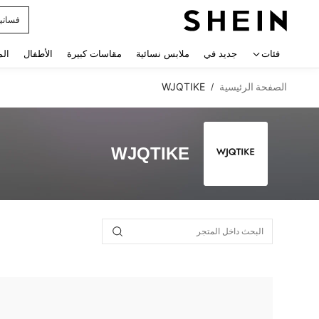
فساتي
 navigate search
فئات
جديد في
ملابس نسائية
مقاسات كبيرة
الأطفال
الم
الصفحة الرئيسية
WJQTIKE
/
WJQTIKE