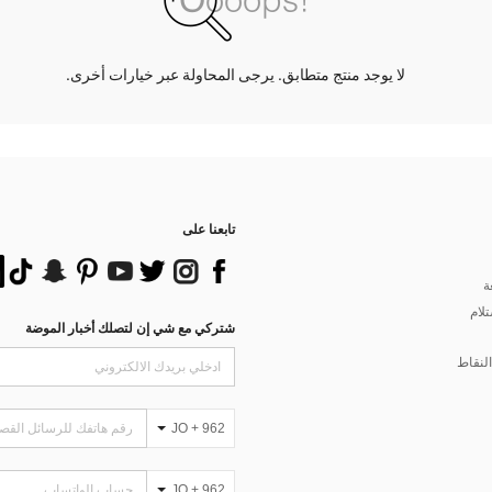
لا يوجد منتج متطابق. يرجى المحاولة عبر خيارات أخرى.
تابعنا على
ة
تلام
شتركي مع شي إن لتصلك أخبار الموضة
لنقاط
JO + 962
JO + 962