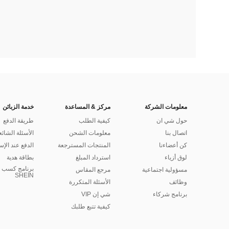
معلومات الشركة
مركز & المساعدة
خدمة الزبائن
حول شي ان
كيفية الطلب
طريقة الدفع
اتصال بنا
معلومات الشحن
الأسئلة الشائع
كن أعضاءنا
المنتجات المسترجعة
الدفع عند الإس
لوق أزياء
استرداد المبلغ
بطاقة هدية
برنامج كسب ا
مسؤولية اجتماعية
مرجع المقاس
SHEIN
وظائف
الأسئلة المتكررة
برنامج شركاء
شي إن VIP
كيفية تتبع طلبك