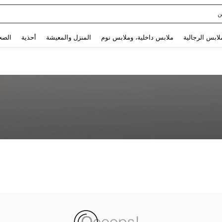
ن
Use up and down arrow keys to البحث الأخير and البحث والعثور. Press Enter to select.
لابس الرجالية
ملابس داخلية، وملابس نوم
المنزل والمعيشة
أحذية
الصح