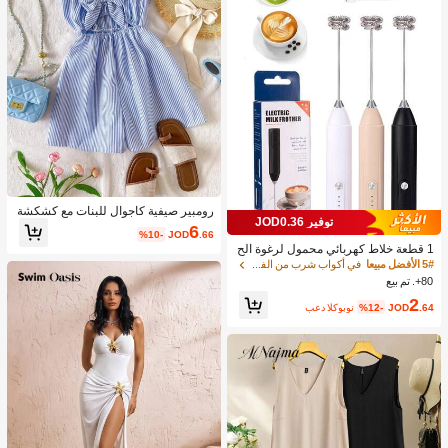
رومبير صيفية كاجوال للبنات مع كشكشة
توفير JOD0.36
وربطة عقدة وخطوط، مناسبة للعطلات ال
6
%10-
JOD
.66
صيفية والشاطئ
1 قطعة خلاط كهربائي محمول لرغوة الح
ليب، رغاية الحليب القابلة للشحن - شحن
5# الأفضل مبيعا
في أكواب شرب من الفولاذ المقاوم للصدأ جهاز رغوة ال
USB، 3 سرعات، خلاط حليب كهربائي ص
80+. تم بيع
غير، مناسب للقهوة/اللاتيه/الكابتشينو/الش
2
وكولاتة الساخنة/البيض
.64
JOD
%12-
بعد الكوبون