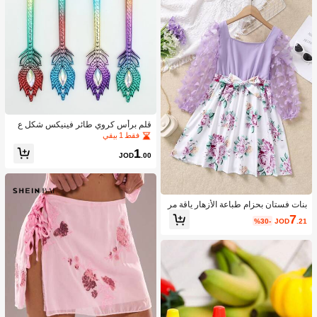
| تصميم كلاسيكي | مرن
قلم برأس كروي طائر فينيكس شكل ع
شوائي قطعة واحدة
فقط 1 بيقي
1
JOD
.00
بنات فستان بحزام طباعة الأزهار ياقة مر
بع فراشة مزين
7
%30-
JOD
.21