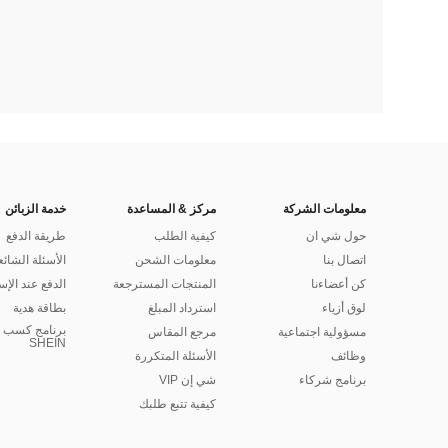
معلومات الشركة
مركز & المساعدة
خدمة الزبائن
حول شي ان
كيفية الطلب
طريقة الدفع
اتصال بنا
معلومات الشحن
الأسئلة الشائع
كن أعضاءنا
المنتجات المسترجعة
الدفع عند الإس
لوق أزياء
استرداد المبلغ
بطاقة هدية
برنامج كسب ا
مسؤولية اجتماعية
مرجع المقاس
SHEIN
وظائف
الأسئلة المتكررة
برنامج شركاء
شي إن VIP
كيفية تتبع طلبك