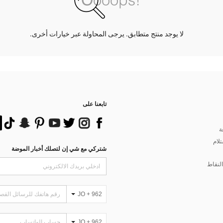
لا يوجد منتج متطابق. يرجى المحاولة عبر خيارات أخرى.
تابعنا على
ة
تلام
شتركي مع شي إن لتصلك أخبار الموضة
لنقاط
JO + 962
JO + 962