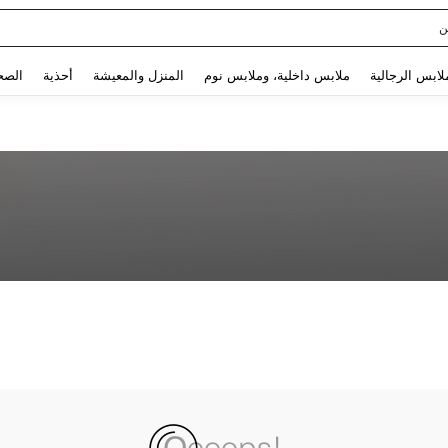
ن
Use up and down arrow keys to البحث الأخير and البحث والعثور. Press Enter to select.
لابس الرجالية
ملابس داخلية، وملابس نوم
المنزل والمعيشة
أحذية
الصح