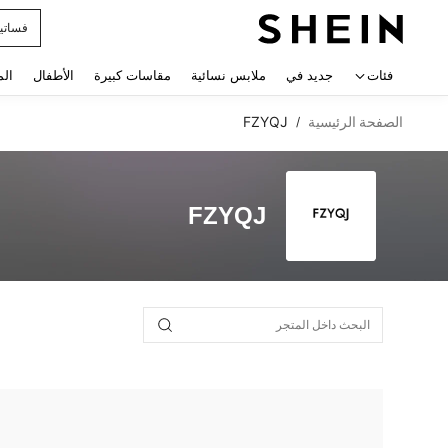
فساتي
 navigate search
فئات
جديد في
ملابس نسائية
مقاسات كبيرة
الأطفال
الم
الصفحة الرئيسية
FZYQJ
/
FZYQJ