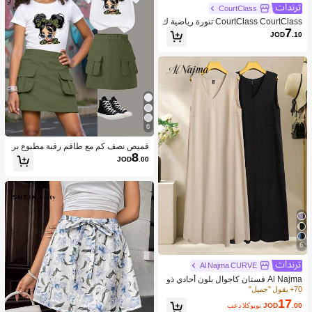
CourtClass
CourtClass CourtClass تنورة رياضية ك
7
اجوال للنساء قصيرة الخصر رقيقة
JOD
.10
6
قميص نصف كم مع طاقم رقبة مطبوع بر
8
سمة فتاة بسيطة ولطيفة مع تنورة كارك
JOD
.00
و، ملابس صيفية عادية
6
Al Najma CURVE
Al Najma فستان كاجوال بلون أحادي ذو
ياقة على شكل حرف V لحجم كبير للنسا
70+ يقول "جميل"
ء
17
.00
JOD
بعد الكوبون