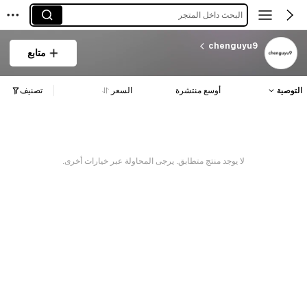
البحث داخل المتجر
chenguyu9
متابع
التوصية
أوسع منتشرة
السعر
تصنيف
لا يوجد منتج متطابق. يرجى المحاولة عبر خيارات أخرى.