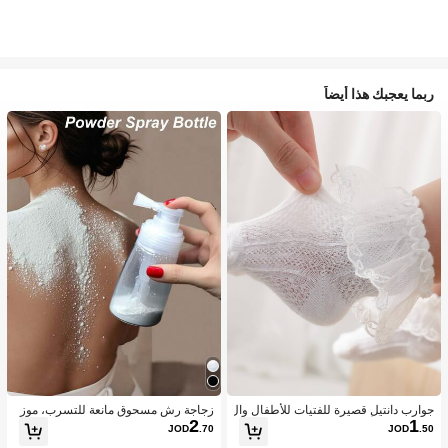
ربما يعجبك هذا أيضاً
جوارب دانتيل قصيرة للفتيات للأطفال وال
زجاجة رش مسحوق مانعة للتسرب، موز
2
1
رضع بنمط الأميرة اللطيفة، الخامة، مريح
ع مسحوق متعدد الاستخدامات، هزاز مس
JOD
.70
JOD
.50
ة ومتوفرة بتصميم دانتيل بأجنحة بيضاء و
حوق تالك منزلي محمول، حاوية قابلة لإعا