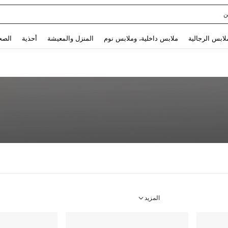
ن
Use up and down arrow keys to البحث الأخير and البحث والعثور. Press Enter to select.
لابس الرجالية
ملابس داخلية، وملابس نوم
المنزل والمعيشة
أحذية
الصح
المزيد