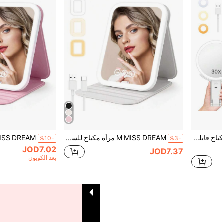
M MISS DREAM مرآة مكياج قابلة للشحن للسفر، ذات وجهين بتكبير 30X/1X، مرآة جمال مضاءة محمولة، 3 ألوان إضاءة، شاشة لمس قابلة للتعتيم، قابلة للوضع على الطاولة/الحمل/التركيب على الحائط (أبيض)
M MISS DREAM مرآة مكياج للسفر مع إضاءة، مرآة جمال محمولة مع إضاءة 3 ألوان، شاشة لمس قابلة للتعتيم، مرآة سطح مكتب LED قابلة للشحن
%10-
%3-
JOD7.02
JOD7.37
بعد الكوبون
1
إجمالي 1 صفحة