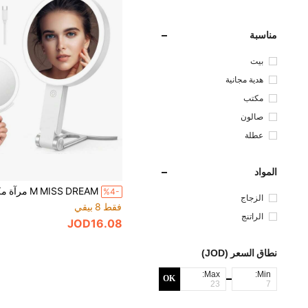
مناسبة
بيت
هدية مجانية
مكتب
صالون
عطلة
المواد
%4-
الزجاج
فقط 8 بيقي
الراتنج
JOD16.08
نطاق السعر (JOD)
Max:
Min:
OK