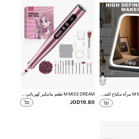
M MISS DREAM مرآة مكياج للسفر مزودة بإضاءة، مرآة تجميل محمولة بثلاثة ألوان إضاءة، شاشة لمس قابلة للتعتيم، مرآة زينة مكتبية LED قابلة لإعادة الشحن
M MISS DREAM طقم مانيكير كهربائي لاسلكي 35,000 دورة في الدقيقة، مناسب لإزالة طلاء الأظافر، ملف الأظافر الكهربائي، التلميع، المانيكير والبديكير
JOD19.80