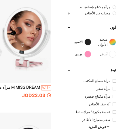
مرآة مكياج بإضاءة ليد
معدات فن الأظافر
لون
متعدد
الأسود
الألوان
أبيض
وردي
نوع
مرآة سطح المكتب
%11-
مرآة سفر
JOD22.03
مرآة مكياج صغيرة
آلة حفر الأظافر
عدسة مكبرة / مرآة حائط
طقم مصباح الأظافر
عرض المزيد