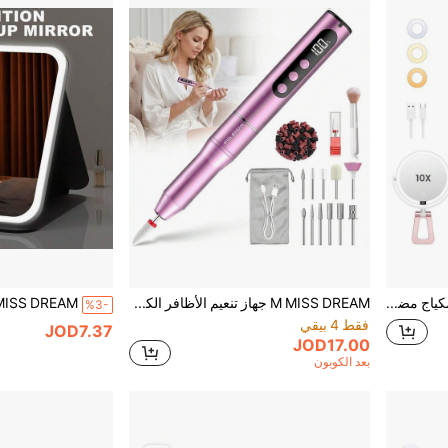
M MISS DREAM مرآة مكياج مضيئة قابلة للشحن، مرآة مكبرة الجانب 1X/10X، 3 ألوان إضاءة، تعتيم بدون درجات، بطارية 2000mAh، دوران 360°، مرآة زينة محمولة، مناسبة للسفر والمكتب والحمام
M MISS DREAM جهاز تنعيم الأظافر الكهربائي اللاسلكي 35,000 لفة في الدقيقة، طقم ملف أظافر احترافي مع شاشة LCD، 12 قطعة من رؤوس الحفر و 36 قطعة من أشرطة الصنفرة، مناسب لأظافر الأكريليك والجل، تقليم أظافر الحيوانات الأليفة، لاستخدام الصالون والمنزل
%3-
فقط 4 بيقي
JOD7.37
JOD17.00
بعد الكوبون