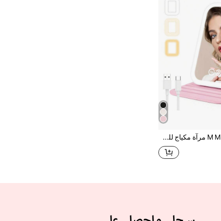
M MISS DREAM مرآة مكياج للسفر مع إضاءة، مرآة تجميل محمولة مع 3 أوضاع إضاءة ملونة، شاشة لمس قابلة للتعتيم، مرآة مكياج LED مكتبية قابلة للشحن