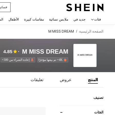
فساتي
 navigate search
فئات
جديد في
ملابس نسائية
مقاسات كبيرة
الأطفال
الم
الصفحة الرئيسية
M MISS DREAM
/
M MISS DREAM
4.85
4K+ تم بيعها مؤخرًا
إعادة الشراء من 500+
المنتج
عروض
تعليقات
تصنيف
الفئات