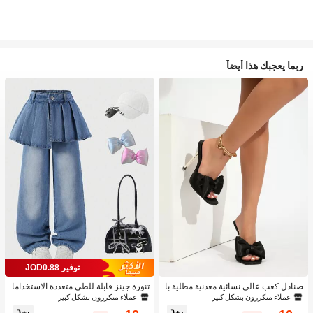
ربما يعجبك هذا أيضاً
توفير JOD0.88
صنادل كعب عالي نسائية معدنية مطلية با
تنورة جينز قابلة للطي متعددة الاستخداما
لكهرباء، صنادل كعب عالي ذات بريق وط
ت بتصميم قطعتين للبنات 1 قطعة
عملاء متكررون بشكل كبير
عملاء متكررون بشكل كبير
راز رجعي للحفلات الصيفية، صنادل كعب