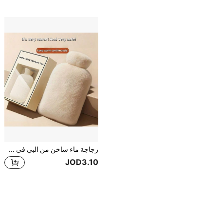
زجاجة ماء ساخن من البي في سي سعة 500مل/1000مل/2000مل، مقاومة للانفجار مع غطاء من القماش الناعم الجميل قطعة واحدة
JOD3.10