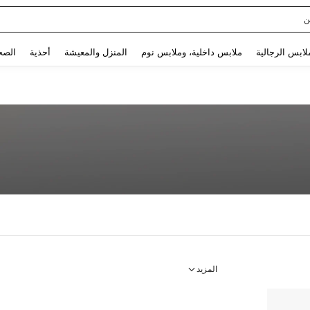
ن
Use up and down arrow keys to البحث الأخير and البحث والعثور. Press Enter to select.
لابس الرجالية
ملابس داخلية، وملابس نوم
المنزل والمعيشة
أحذية
الصح
المزيد