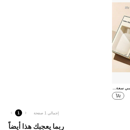
زجاجة ماء ساخن من البي في سي سعة 500مل/1000مل/2000مل، مقاومة للانفجار مع غطاء من القماش الناعم الجميل قطعة واحدة
1
إجمالي 1 صفحة
ربما يعجبك هذا أيضاً