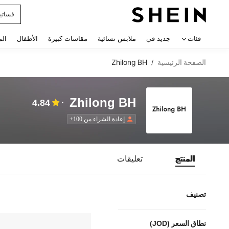
فساتي
 navigate search
فئات
جديد في
ملابس نسائية
مقاسات كبيرة
الأطفال
الم
الصفحة الرئيسية
Zhilong BH
/
Zhilong BH
4.84
إعادة الشراء من 100+
المنتج
تعليقات
تصنيف
نطاق السعر (JOD)