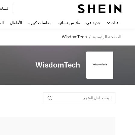
فساتي
 navigate search
فئات
جديد في
ملابس نسائية
مقاسات كبيرة
الأطفال
الم
الصفحة الرئيسية
WisdomTech
/
WisdomTech