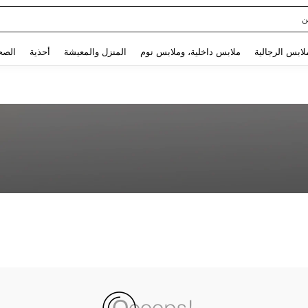
ن
Use up and down arrow keys to البحث الأخير and البحث والعثور. Press Enter to select.
لابس الرجالية
ملابس داخلية، وملابس نوم
المنزل والمعيشة
أحذية
الصح