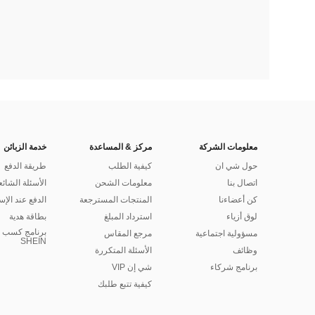
معلومات الشركة
مركز & المساعدة
خدمة الزبائن
حول شي ان
كيفية الطلب
طريقة الدفع
اتصال بنا
معلومات الشحن
الأسئلة الشائع
كن أعضاءنا
المنتجات المسترجعة
الدفع عند الإس
لوق أزياء
استرداد المبلغ
بطاقة هدية
برنامج كسب ا
مسؤولية اجتماعية
مرجع المقاس
SHEIN
وظائف
الأسئلة المتكررة
برنامج شركاء
شي إن VIP
كيفية تتبع طلبك