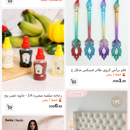
قلم برأس كروي طائر فينيكس شكل ع
شوائي قطعة واحدة
فقط 1 بيقي
1
JOD
.00
زجاجة صلصة صغيرة 1/4 - حاوية عصر مح
مولة للتوابل لصلصة الطماطم والزيت و
فقط 7 بيقي
صلصة الصويا والعسل - بلاستيك، مثالية ل
0
JOD
.60
غداء المكتب، حاوية بلاستيكية محمولة، أد
وات مطبخ للنزهات المكتبية