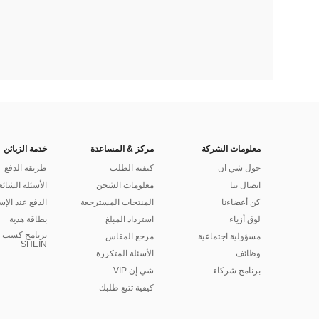
معلومات الشركة
مركز & المساعدة
خدمة الزبائن
حول شي ان
كيفية الطلب
طريقة الدفع
اتصال بنا
معلومات الشحن
الأسئلة الشائع
كن أعضاءنا
المنتجات المسترجعة
الدفع عند الإس
لوق أزياء
استرداد المبلغ
بطاقة هدية
برنامج كسب ا
مسؤولية اجتماعية
مرجع المقاس
SHEIN
وظائف
الأسئلة المتكررة
برنامج شركاء
شي إن VIP
كيفية تتبع طلبك