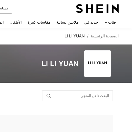
فساتي
 navigate search
فئات
جديد في
ملابس نسائية
مقاسات كبيرة
الأطفال
الم
الصفحة الرئيسية
LI LI YUAN
/
LI LI YUAN