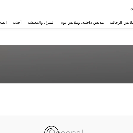
ن
Use up and down arrow keys to البحث الأخير and البحث والعثور. Press Enter to select.
لابس الرجالية
ملابس داخلية، وملابس نوم
المنزل والمعيشة
أحذية
الصح