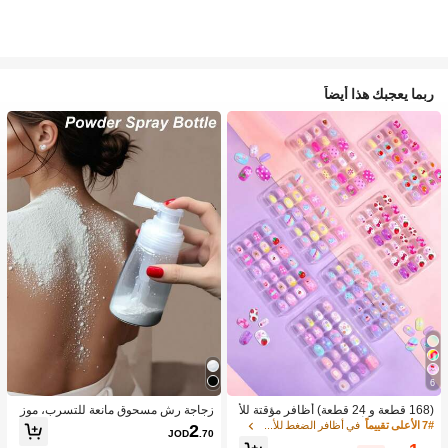
ربما يعجبك هذا أيضاً
6
(168 قطعة و 24 قطعة) أظافر مؤقتة للأ
زجاجة رش مسحوق مانعة للتسرب، موز
طفال للبنات، أظافر Naio Kids الزائفة،
ع مسحوق متعدد الاستخدامات، هزاز مس
7# الأعلى تقييماً
في أظافر الضغط للأطفال
2
JOD
.70
أظافر ملصقة مسبقة اللصق، طقم أظافر
حوق تالك منزلي محمول، حاوية قابلة لإعا