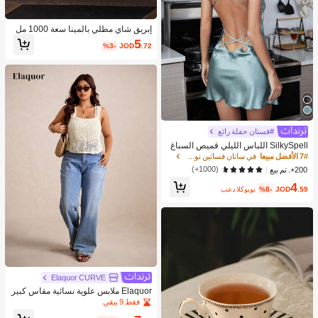
إبريق شاي مطلي بالمينا سعة 1000 مل
مع م거름기, متوفر أيضًا: وعاء مطلي بالم
5
%3-
JOD
.72
ينا، إبريق مطلي بالمينا بطراز نوردي رجع
ي، إبريق مطلي بالذهب، إبريق ماء/قهوة
متعدد الاستخدامات مقاوم للحرارة، زجاج
ة زيت/خل/ماء غير قابلة للكسر، إكسسوا
رات ديكور منزلي أنيقة. اليوم الوطني ال
سعودي
#فستان حفلة رائع
SilkySpell اللباس الليلي قميص السباغ
يتي بزخرفة دانتيل رموش بظهر مفتوح مت
7# الأفضل مبيعا
في ساتان فساتين نوم نسائية
قاطع من الساتان
(1000+)
200+. تم بيع
4
.59
JOD
%8-
بعد الكوبون
Elaquor CURVE
Elaquor ملابس علوية نسائية مقاس كبير
للعطلات كاجوال بلون موحد ونسيج بارز
فقط 9 بيقي