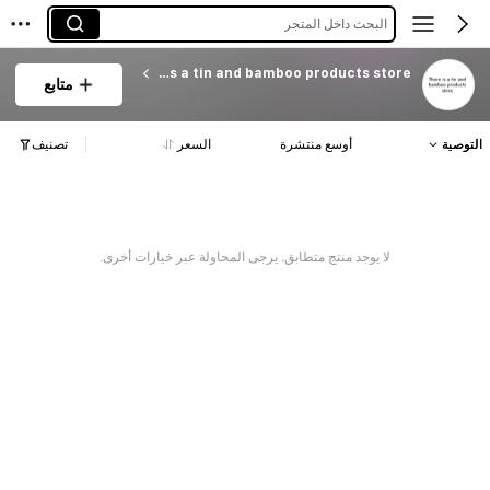
البحث داخل المتجر
There is a tin and bamboo products store
متابع
التوصية
أوسع منتشرة
السعر
تصنيف
لا يوجد منتج متطابق. يرجى المحاولة عبر خيارات أخرى.