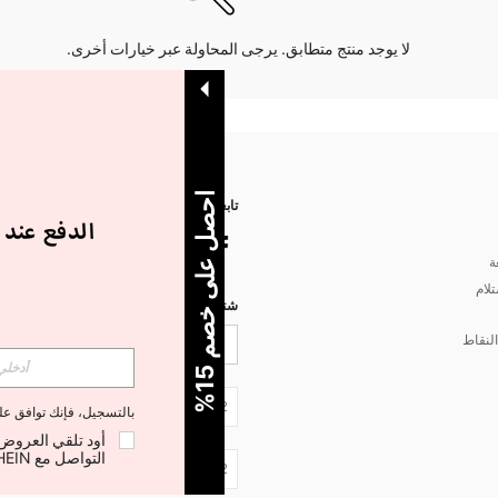
لا يوجد منتج متطابق. يرجى المحاولة عبر خيارات أخرى.
ا
%
تابعنا على
ة
تلام
شتركي مع شي إن لتصلك أخبار الموضة
لنقاط
5
ح
ص
ل
ع
ل
ى
خ
ص
م
1
JO + 962
بالتسجيل، فإنك توافق ع
التواصل مع SHEIN لإلغاء الاشتراك في أي وقت.
JO + 962