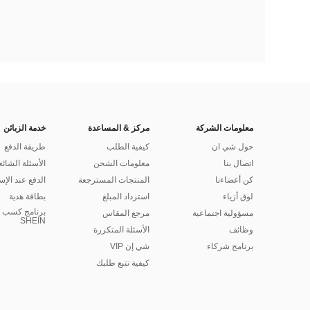
معلومات الشركة
مركز & المساعدة
خدمة الزبائن
حول شي ان
كيفية الطلب
طريقة الدفع
اتصال بنا
معلومات الشحن
الأسئلة الشائع
كن أعضاءنا
المنتجات المسترجعة
الدفع عند الإس
لوق أزياء
استرداد المبلغ
بطاقة هدية
برنامج كسب ا
مسؤولية اجتماعية
مرجع المقاس
SHEIN
وظائف
الأسئلة المتكررة
برنامج شركاء
شي إن VIP
كيفية تتبع طلبك