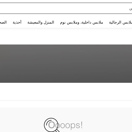
ن
Use up and down arrow keys to البحث الأخير and البحث والعثور. Press Enter to select.
لابس الرجالية
ملابس داخلية، وملابس نوم
المنزل والمعيشة
أحذية
الصح