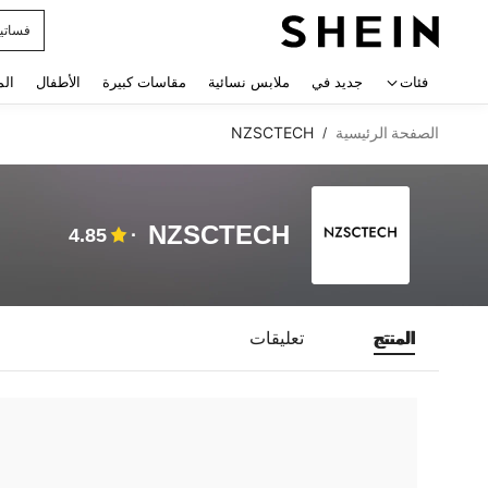
فساتي
 navigate search
فئات
جديد في
ملابس نسائية
مقاسات كبيرة
الأطفال
الم
الصفحة الرئيسية
NZSCTECH
/
NZSCTECH
4.85
المنتج
تعليقات