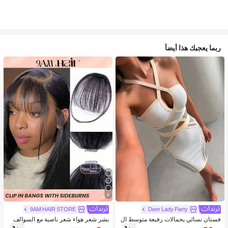
ربما يعجبك هذا أيضاً
6
9AM HAIR STORE
Deer Lady Party
فستان نسائي بحمالات رفيعة متوسط ال
بشر شعر هواء شعر ناصية مع السوالف
طول ضيق الجسم، فستان صيفي مفرغ
طبيعي أسود لون مقطع شعر الناصية في