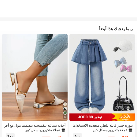
ربما يعجبك هذا أيضاً
توفير JOD0.88
6
تنورة جينز قابلة للطي متعددة الاستخداما
أحذية نسائية بنفسجية بتصميم مول مع أص
ت بتصميم قطعتين للبنات 1 قطعة
بع مدبب وكعب منخفض، أحذية من الجلد ا
عملاء متكررون بشكل كبير
عملاء متكررون بشكل كبير
لمدبوغ للحفلات الخارجية بتصميم أنيق وك