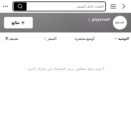
البحث داخل المتجر
glyyvvsdf
متابع
التوصية
أوسع منتشرة
السعر
تصنيف
لا يوجد منتج متطابق. يرجى المحاولة عبر خيارات أخرى.