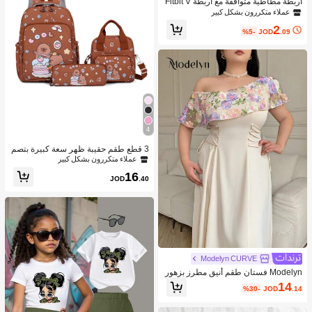
أربطة مطاطية متوافقة مع أربطة Fitbit V
ersa 2/أربطة Fitbit Versa 2 للسيدات/أرب
عملاء متكررون بشكل كبير
طة Fitbit Versa، مع إبزيم مغناطيسي، أر
2
بطة ساعة ذكية من نايلون ناعم ل- Fitbit
%5-
JOD
.09
Versa 2/Versa/Versa Lite/SE
4
3 قطع طقم حقيبة ظهر سعة كبيرة بتصم
يم كابيبارا الكرتوني الجميل، مناسبة للمد
عملاء متكررون بشكل كبير
رسة والتخرج ومناسبات متنوعة
16
JOD
.40
Modelyn CURVE
Modelyn فستان طقم أنيق مطرز بزهور
بخامة إضافية مع ياقة غير متماثلة الحجم
14
%30-
JOD
.14