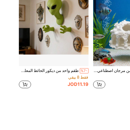
قطعة واحدة من مرجان اصطناعي من الراتنج الأبيض النقي، كهف مسامي للاختباء، زينة ديكور حوض السمك، ملجأ صغير لتربية سمك البيتا والغوبي والجمبري والسرطان، إكسسوار ديكور المناظر الطبيعية تحت الماء
طقم واحد من ديكور الحائط المعلق ثلاثي الأبعاد بتصميم فضائي مقسوم باللون الأخضر المطفي، من الراتنج، بأسلوب خيال علمي فكاهي، لغرفة المعيشة والنوم والمدخل والمتجر والزاوية، إكسسوار تصوير منزلي إبداعي
%7-
فقط 8 بيقي
JOD11.19