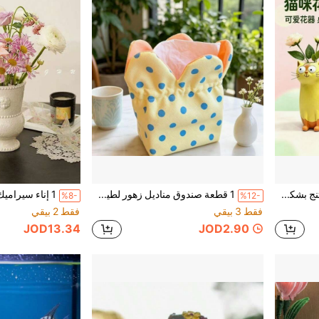
1 قطعة إناء زهور من الراتنج بشكل قطة ثلاثي الأبعاد مرسوم يدويًا بأسلوب نورديك مطفي لطيف، حامل زهور قطة كرتوني جذاب، ديكور منزلي ناعم للفتيات، إناء زهور ديكوري للزهور المقطوعة الطازجة والزراعة المائية لسطح الطاولة في غرفة المعيشة والمكتب والمدخل
1 قطعة صندوق مناديل زهور لطيف، حامل مناديل لغرفة المعيشة، غطاء مناديل ديكور منزلي نورديك INS، غرفة النوم
%8-
%12-
فقط 3 بيقي
فقط 2 بيقي
JOD13.34
JOD2.90