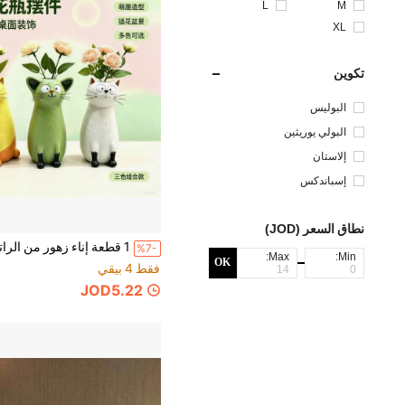
L
M
XL
تكوين
البوليس
تر
البولي يوريثين
إلاستان
إسباندكس
نطاق السعر (JOD)
%7-
Max:
Min:
OK
فقط 4 بيقي
JOD5.22