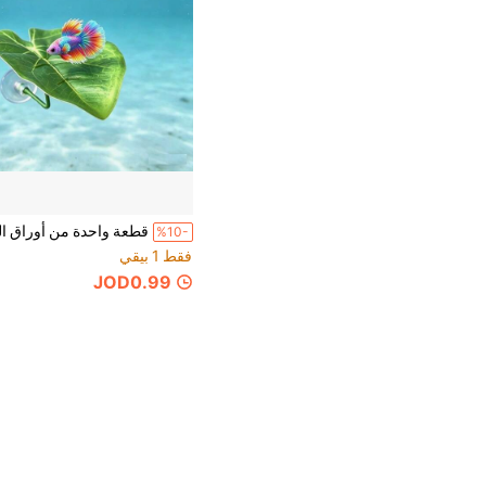
%10-
فقط 1 بيقي
JOD0.99