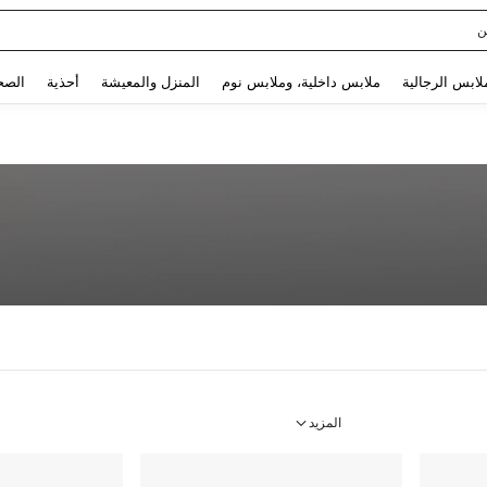
ن
Use up and down arrow keys to البحث الأخير and البحث والعثور. Press Enter to select.
لابس الرجالية
ملابس داخلية، وملابس نوم
المنزل والمعيشة
أحذية
الصح
المزيد