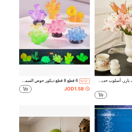
1 إناء سيراميك بارز، أسلوب حديث بسيط لديكور المنزل، مجموعة أواني زخرفية بشكل وجه بارز، إناء بأسلوب فرنسي مناسب لغرفة المعيشة، غرفة الطعام، رف الكتب، ديكور المركز، ديكور الطاولة، هدية، عيد ميلاد، تخرج
6 قطع 8 قطع ديكور حوض السمك المحيطي، مرجان مضيء في الظلام منظر طبيعي صغير حوض السمك زينة صغيرة، إكسسوارات ديكور DIY منظر طبيعي صغير محاكاة مضيء في الظلام أحجار كريمة ملونة الماس اليشم لعبة الحفر DIY ديكور إكسسوارات كيس عمي زينة صغيرة
%12-
JOD1.58