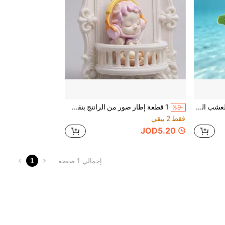
قطعة واحدة من أوراق العشب المائي الاصطناعي لديكور الحوض، سرير راحة/إخفاء/تفريخ للأسماك، ورقة عريضة ذات كوب شفط لراحة أسماك البيتا، سرير نوم/راحة للأسماك الزخرفية الصغيرة، تنسيق حوض الأسماك، إكسسوار ديكور حوض الأسماك من أوراق عائمة للإخفاء/التفريخ للأسماك/الروبيان
1 قطعة إطار صور من الراتنج بنقش بارز ثلاثي الأبعاد على طراز روكوكو فرنسي عتيق، حامل عرض صندوق عمي، منظم تخزين على شكل شرفة لدمى الشخصيات، رف عرض مكتبي مقاوم للغبار لهواة جمع صناديق العمياء
%9-
فقط 2 بيقي
JOD5.20
1
إجمالي 1 صفحة