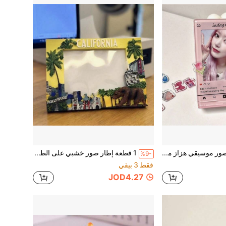
1 قطعة إطار صور موسيقي هزاز مزدوج الطبقات سميك، إطار صور عصري، إطار صور، إطار صور عمودي 3 بوصة، مادة أكريليك شفافة يمكن استخدامها DIY لعرض صور الأيدول، ديكور المكتب، ديكور مكتب المنزل والمكتب
1 قطعة إطار صور خشبي على الطراز الأمريكي، هدية فاخرة وديكور منزلي، إطار صور أحمر على الطراز الأوروبي والأمريكي، هدية تذكارية للسفر، زينة على الطراز الأمريكي المتخصص، مناسب للمنزل أو غرفة المعيشة أو مكتب العمل أو الجدار، يعرض بشكل مثالي لوحات عائلتك أو صور السفر أو صور التخرج أو صور الزفاف، خيار هدية مثالي.
%9-
فقط 3 بيقي
JOD4.27