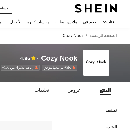
فساتي
 navigate search
فئات
جديد في
ملابس نسائية
مقاسات كبيرة
الأطفال
الم
الصفحة الرئيسية
Cozy Nook
/
Cozy Nook
4.86
3K+ تم بيعها مؤخرًا
إعادة الشراء من 100+
المنتج
عروض
تعليقات
تصنيف
الفئات