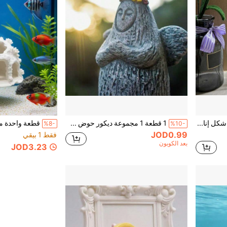
1 قطعة حوض سمك على شكل إناء، حوض مائي منزلي، حوض سمك ذهبي شفاف لغرفة المعيشة، منظر طبيعي صغير للمكتب، تصميم نورديك INS بحافة متموجة غير متماثلة شفافة، حوض سمك زجاجي عالي الشفافية مزدوج الاستخدام لسمك البيتا والسمك الذهبي، ديكور مكتب ومنزلي، تنسيق زهور مائي منزلي
1 قطعة 1 مجموعة ديكور حوض سمك Zelda Legend، زينة إلهة البحر اليابانية Lalu، نموذج حارس بونساي Hylia لتنسيق المناظر الطبيعية
%8-
%10-
JOD0.99
فقط 1 بيقي
بعد الكوبون
JOD3.23