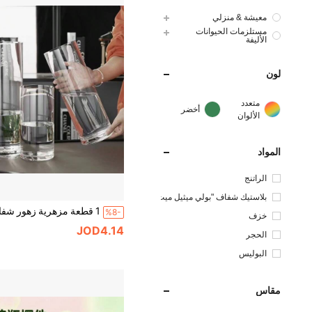
معيشة & منزلي
مستلزمات الحيوانات
الأليفة
لون
متعدد
أخضر
الألوان
المواد
الراتنج
بلاستيك شفاف "بولي ميثيل ميث
اكريلات "
%8-
خزف
JOD4.14
الحجر
البوليس
تر
مقاس