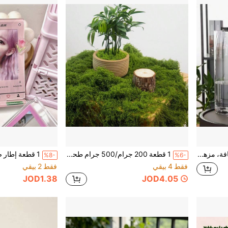
1 قطعة مزهرية زهور شفافة، مزهرية أكريليك حديثة بسيطة لتنسيق الزهور والنباتات الطازجة، مزهرية أرضية غير قابلة للكسر، ديكور طاولة داخلي، وعاء زراعة مائية، ديكور منزلي، ديكور غرفة، مزهرية زجاجية
1 قطعة 200 جرام/500 جرام طحلب اصطناعي، مناسب لديكورات منزلية متنوعة، ترتيب مناظر طبيعية مصغرة من الطحلب الأخضر المحاكي، تنسيق نباتات بونساي في أصص العشب
%8-
%6-
فقط 4 بيقي
فقط 2 بيقي
JOD1.38
JOD4.05