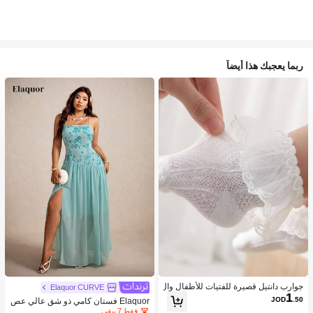
ربما يعجبك هذا أيضاً
جوارب دانتيل قصيرة للفتيات للأطفال وال
Elaquor CURVE
1
رضع بنمط الأميرة اللطيفة، الخامة، مريح
JOD
.50
Elaquor فستان كامي ذو شق عالي عص
ة ومتوفرة بتصميم دانتيل بأجنحة بيضاء و
ري ذو رقعات من الترتر لمقاسات كبيرة
فقط 7 بيقي