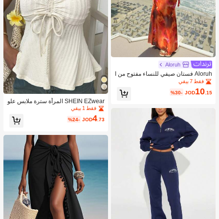
Aloruh
Aloruh فستان صيفي للنساء مفتوح من ا
لظهر وملتف عند الرقبة
فقط 7 بيقي
10
%30-
JOD
.15
SHEIN EZwear المرأة سترة ملابس علو
ية منسوجة عادية بسيطة للصيف
فقط 1 بيقي
4
%24-
JOD
.73