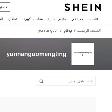
فساتي
 navigate search
فئات
جديد في
ملابس نسائية
مقاسات كبيرة
الأطفال
الم
الصفحة الرئيسية
yunnanguomengting
/
yunnanguomengting