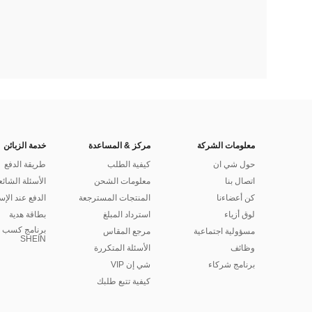
معلومات الشركة
مركز & المساعدة
خدمة الزبائن
حول شي ان
كيفية الطلب
طريقة الدفع
اتصال بنا
معلومات الشحن
الأسئلة الشائع
كن أعضاءنا
المنتجات المسترجعة
الدفع عند الإس
لوق أزياء
استرداد المبلغ
بطاقة هدية
برنامج كسب ا
مسؤولية اجتماعية
مرجع المقاس
SHEIN
وظائف
الأسئلة المتكررة
برنامج شركاء
شي إن VIP
كيفية تتبع طلبك