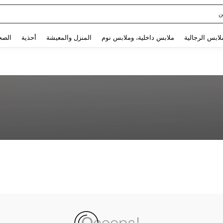
ن
Use up and down arrow keys to البحث الأخير and البحث والعثور. Press Enter to select.
لابس الرجالية
ملابس داخلية، وملابس نوم
المنزل والمعيشة
أحذية
الصح