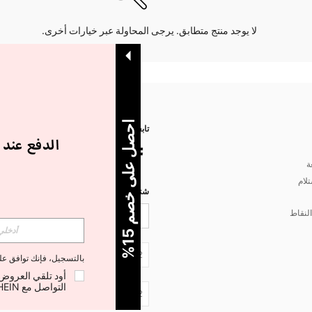
لا يوجد منتج متطابق. يرجى المحاولة عبر خيارات أخرى.
ا
%
تابعنا على
ة
تلام
شتركي مع شي إن لتصلك أخبار الموضة
لنقاط
5
ح
ص
ل
ع
ل
ى
خ
ص
م
1
JO + 962
بالتسجيل، فإنك توافق ع
التواصل مع SHEIN لإلغاء الاشتراك في أي وقت.
JO + 962