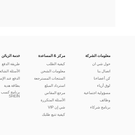
معلومات الشركة
مركز & المساعدة
خدمة الزبائن
حول شي ان
كيفية الطلب
طريقة الدفع
اتصال بنا
معلومات الشحن
الأسئلة الشائع
كن أعضاءنا
المنتجات المسترجعة
الدفع عند الإس
لوق أزياء
استرداد المبلغ
بطاقة هدية
برنامج كسب ا
مسؤولية اجتماعية
مرجع المقاس
SHEIN
وظائف
الأسئلة المتكررة
برنامج شركاء
شي إن VIP
كيفية تتبع طلبك