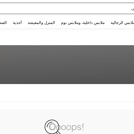
ن
Use up and down arrow keys to البحث الأخير and البحث والعثور. Press Enter to select.
لابس الرجالية
ملابس داخلية، وملابس نوم
المنزل والمعيشة
أحذية
الصح