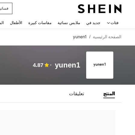
فساتي
 navigate search
فئات
جديد في
ملابس نسائية
مقاسات كبيرة
الأطفال
الم
الصفحة الرئيسية
yunen1
/
yunen1
4.87
المنتج
تعليقات