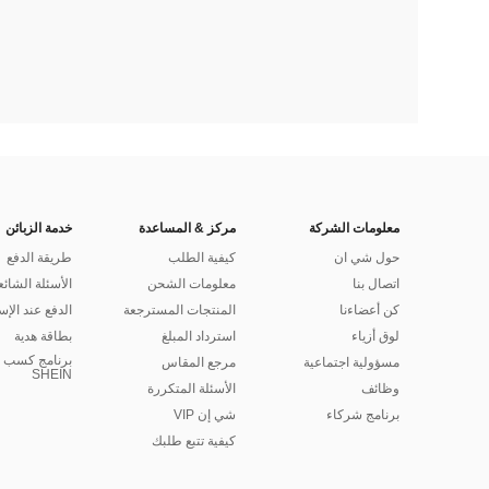
معلومات الشركة
مركز & المساعدة
خدمة الزبائن
حول شي ان
كيفية الطلب
طريقة الدفع
اتصال بنا
معلومات الشحن
الأسئلة الشائع
كن أعضاءنا
المنتجات المسترجعة
الدفع عند الإس
لوق أزياء
استرداد المبلغ
بطاقة هدية
برنامج كسب ا
مسؤولية اجتماعية
مرجع المقاس
SHEIN
وظائف
الأسئلة المتكررة
برنامج شركاء
شي إن VIP
كيفية تتبع طلبك