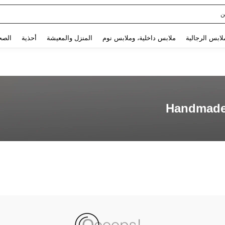
ن
Use up and down arrow keys to البحث الأخير and البحث والعثور. Press Enter to select.
لابس الرجالية
ملابس داخلية، وملابس نوم
المنزل والمعيشة
أحذية
الصح
Handmade