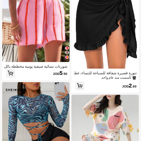
شورتات نسائية صيفية يومية مخططة بالل
ون الوردي
5
تنورة قصيرة شفافة للسباحة للنساء، غط
JOD
.50
اء للبكيني مع كشكشة في الحافة، غطاء
تأسست منذ عام واحد
للملابس السباحة والفساتين
2
JOD
.60