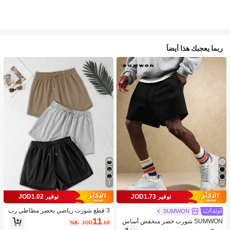
ربما يعجبك هذا أيضاً
7
22
توفير JOD1.73
توفير JOD1.02
3 قطع شورت رياضي بخصر مطاطي رب
SUMWON
طة فضفاض بلون واحد
11
SUMWON شورت خصر منخفض أساس
%8-
JOD
.68
ي فضفاض بارتياح، بيرمودا ملابس منزلي