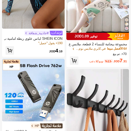
#جاذبية_شفافة
توفير JOD1.09
SHEIN ICON لباس علوي ربطة امامية ب
طباعة رخام شبكي شفاف بدون حمالة ص
190+ يقول "جميل"
مجموعة بيجامة للنساء 2 قطعة، ملابس ع
در
لوية كم قصير مطبوعة برسومات أرنب و
6# الأفضل مبيعا
في كابري ملابس نوم نسائية
4
JOD
.10
زهور جميلة، بنطلون كاجوال 3/4 عصري،
70+. تم بيع
مناسب للربيع والصيف
7
.31
JOD
%13-
بعد الكوبون
HP