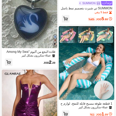
SUMWON
SUMWON تي شيرت بتصميم نمط باسل
ي للارتداء في الشارع، بقصة عادية وأكما
فقط 9 بيقي
م قصيرة، ذي نمط زخرفي، للاستخدام ال
5
صيفي العادي والنشاطات الخارجية والمه
%45-
JOD
.88
رجانات، ملابس موضة
قلادة البجع من ألبوم "Among My Swa
n"، هدية لعشاق الموسيقى
عملاء متكررون بشكل كبير
2
JOD
.20
1 قطعة طوفة مسبح قابلة للنفخ، لوازم ح
فلات المسبح والشاطئ الصيفية، هدية مث
عملاء متكررون بشكل كبير
الية للعطلات والاسترخاء بجانب المسبح،
1
ضرورية للشاطئ
%1-
JOD
.09